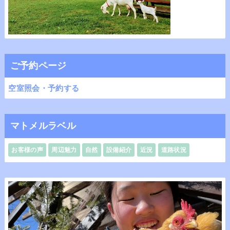
ご予約ページ
空室照会・予約する
マトメルラベル
お客様の声
周辺魅力
自然
設備紹介
近況
道路状況