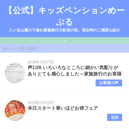
【公式】キッズペンションめー
ぷる
八ヶ岳山麓の子連れ家族旅行大歓迎の宿。宿泊時のご感想も紹介
=
ホーム
/
1月 2019
/
2019年1月27日
声1/26 いろいろなところに細かい気配りが
ありとても感心しました～家族旅行のお客様
お客様の声
2019年1月12日
本日スタート寒いほどお得フェア
近況