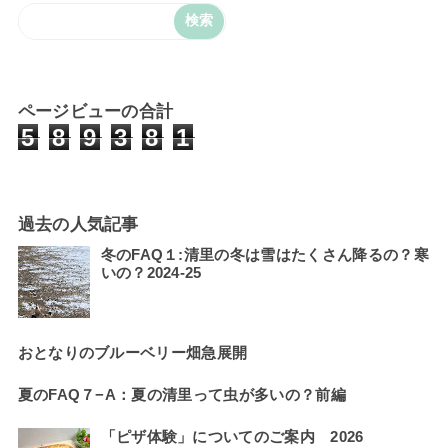
ページビューの合計
5
8
9
3
8
1
過去の人気記事
冬のFAQ１:清里の冬は雪はたくさん降るの？寒
いの？2024-25
おとなりのブルーベリー畑急展開
夏のFAQ７−A：夏の清里って虫が多いの？前編
「ピザ体験」についてのご案内 2026