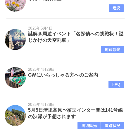
近況
2025年5月4日
謎解き周遊イベント「名探偵への挑戦状！謎
じかけの天空列車」
周辺観光
2025年4月29日
GWにいらっしゃる方へのご案内
FAQ
2025年4月28日
5月5日清里高原〜須玉インター間は141号線
の渋滞が予想されます
周辺観光
道路状況