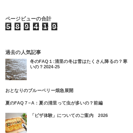
ページビューの合計
5
8
9
4
1
9
過去の人気記事
冬のFAQ１:清里の冬は雪はたくさん降るの？寒
いの？2024-25
おとなりのブルーベリー畑急展開
夏のFAQ７−A：夏の清里って虫が多いの？前編
「ピザ体験」についてのご案内 2026