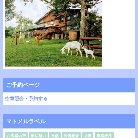
ご予約ページ
空室照会・予約する
マトメルラベル
お客様の声
周辺魅力
自然
設備紹介
近況
道路状況