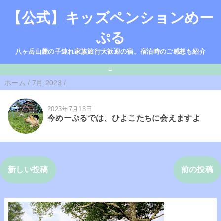
【公式】キッズペンションめー
ぷる
八ヶ岳山麓の子連れ家族旅行大歓迎の宿。宿泊時のご感想も紹介
=
ホーム
/
7月 2023
/
2023年7月13日
今めーぷるでは、ひよこたちに会えますよ
新しい投稿
前の投稿