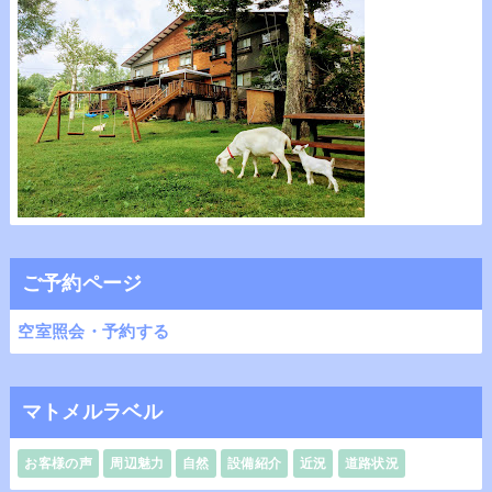
ご予約ページ
空室照会・予約する
マトメルラベル
お客様の声
周辺魅力
自然
設備紹介
近況
道路状況