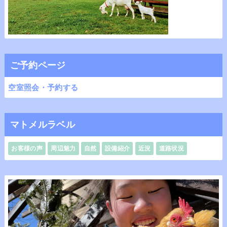
ご予約ページ
空室照会・予約する
マトメルラベル
お客様の声
周辺魅力
自然
設備紹介
近況
道路状況