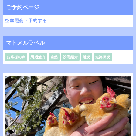
ご予約ページ
空室照会・予約する
マトメルラベル
お客様の声
周辺魅力
自然
設備紹介
近況
道路状況