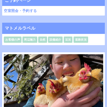
ご予約ページ
空室照会・予約する
マトメルラベル
お客様の声
周辺魅力
自然
設備紹介
近況
道路状況