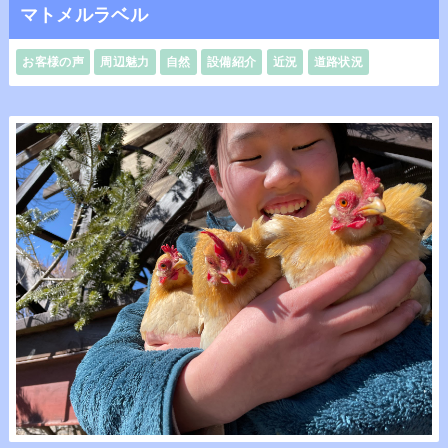
マトメルラベル
お客様の声
周辺魅力
自然
設備紹介
近況
道路状況