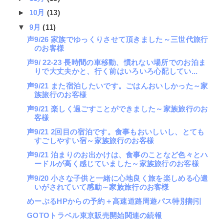
►
10月
(13)
▼
9月
(11)
声9/26 家族でゆっくりさせて頂きました～三世代旅行
のお客様
声9/ 22-23 長時間の車移動、慣れない場所でのお泊ま
りで大丈夫かと、行く前はいろいろ心配してい...
声9/21 また宿泊したいです。ごはんおいしかった～家
族旅行のお客様
声9/21 楽しく過ごすことができました～家族旅行のお
客様
声9/21 2回目の宿泊です。食事もおいしいし、とても
すごしやすい宿～家族旅行のお客様
声9/21 泊まりのお出かけは、食事のことなど色々とハ
ードルが高く感じていました～家族旅行のお客様
声9/20 小さな子供と一緒に心地良く旅を楽しめる心遣
いがされていて感動～家族旅行のお客様
めーぷるHPからの予約＋高速道路周遊パス特別割引
GOTOトラベル東京販売開始関連の続報