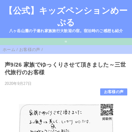
【公式】キッズペンションめー
ぷる
八ヶ岳山麓の子連れ家族旅行大歓迎の宿。宿泊時のご感想も紹介
=
ホーム
/
お客様の声
/
声9/26 家族でゆっくりさせて頂きました～三世
代旅行のお客様
2020年9月27日
お客様の声