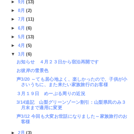
►
9月
(13)
►
8月
(2)
►
7月
(11)
►
6月
(6)
►
5月
(13)
►
4月
(5)
▼
3月
(6)
お知らせ ４月２３日から宿泊再開です
お彼岸の雪景色
声3/20 ～ても居心地よく、楽しかったので、子供が小
さいうちに、また来たい家族旅行のお客様
３月１９日 めーぷる周りの近況
3/14追記 山梨グリーンゾーン割引：山梨県民のみ３
月末まで適用に変更
声3/12 今回も大変お世話になりました～家族旅行のお
客様
►
2月
(3)