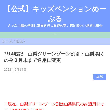
【公式】キッズペンションめー
ぷる
八ヶ岳山麓の子連れ家族旅行大歓迎の宿。宿泊時のご感想も紹介
=
ホーム
/
近況
/
3/14追記 山梨グリーンゾーン割引：山梨県民
のみ３月末まで適用に変更
2022年3月14日
近況
・現在、山梨グリーンゾーン割は山梨県民のみ適用中で