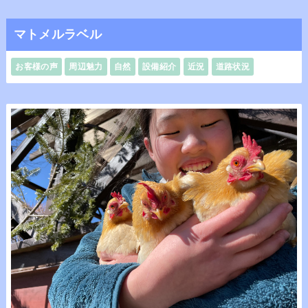
マトメルラベル
お客様の声
周辺魅力
自然
設備紹介
近況
道路状況