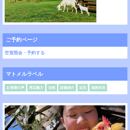
ご予約ページ
空室照会・予約する
マトメルラベル
お客様の声
周辺魅力
自然
設備紹介
近況
道路状況