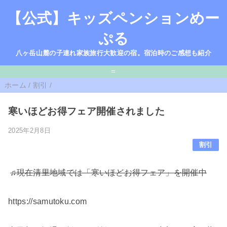
【公式】キッズペンションめー
ぷる
八ヶ岳山麓の子連れ家族旅行大歓迎の宿。宿泊時のご感想も紹介
=
ホーム
/
割引
/
寒いほどお得フェア開催されました
2025年2月8日
割引
♫現在清里地域では「寒いほどお得フェア」を開催中
https://samutoku.com