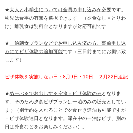
★
大人と小学生については全員の申し込みが必要
です。
幼児は食事の有無を選択できます
。（夕食なし＝とりわ
け）離乳食は別料金となりますが対応可能です
★
一泊朝食プランなどでお申し込み済の方、事前申し込
みにてピザ体験の追加可能
です（三日前までにお願い致
します）
ピザ体験を実施しない日：8月9日・10日 ２月22日追記
★
めーぷるでお出しする夕食＝ピザ体験のみ
となりま
す。そのため夕食ピザプランは一泊のみの販売としてい
ます（別予約を入れることで夕食付き連泊も可能ですが
＝ピザ体験連日となります。滞在中の一泊はピザ、別の
日は外食などをお楽しみください）。