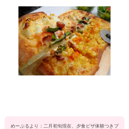
めーぷるより：二月初旬現在、夕食ピザ体験つきプ