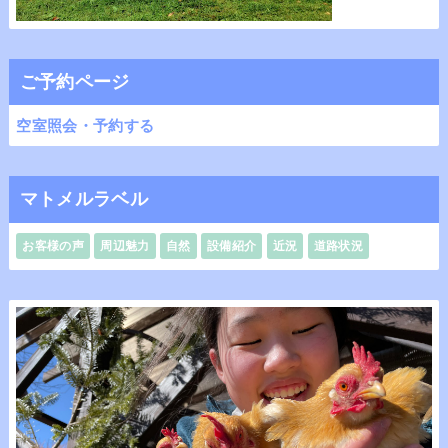
ご予約ページ
空室照会・予約する
マトメルラベル
お客様の声
周辺魅力
自然
設備紹介
近況
道路状況