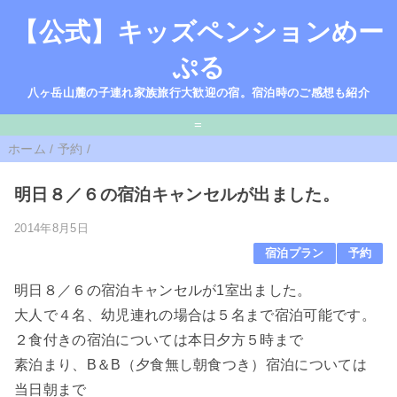
【公式】キッズペンションめー
ぷる
八ヶ岳山麓の子連れ家族旅行大歓迎の宿。宿泊時のご感想も紹介
=
ホーム
/
予約
/
明日８／６の宿泊キャンセルが出ました。
2014年8月5日
宿泊プラン
予約
明日８／６の宿泊キャンセルが1室出ました。
大人で４名、幼児連れの場合は５名まで宿泊可能です。
２食付きの宿泊については本日夕方５時まで
素泊まり、B＆B（夕食無し朝食つき）宿泊については
当日朝まで