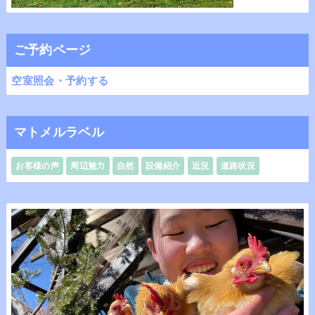
ご予約ページ
空室照会・予約する
マトメルラベル
お客様の声
周辺魅力
自然
設備紹介
近況
道路状況