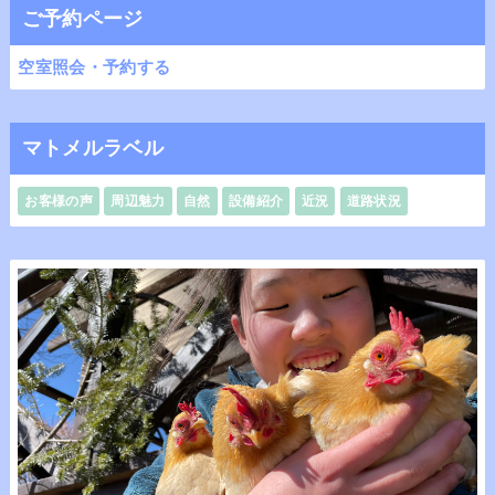
ご予約ページ
空室照会・予約する
マトメルラベル
お客様の声
周辺魅力
自然
設備紹介
近況
道路状況