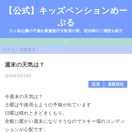
【公式】キッズペンションめー
ぷる
八ヶ岳山麓の子連れ家族旅行大歓迎の宿。宿泊時のご感想も紹介
=
ホーム
/
道路状況
/
週末の天気は？
2016年2月19日
近況
道路状況
今週末の天気は？
土曜は午後雨もようの予報が出ています
日曜は晴れときどきくもり。
全般に暖かい週末になりそうなのでスキー場のコンディ
ションが心配です。