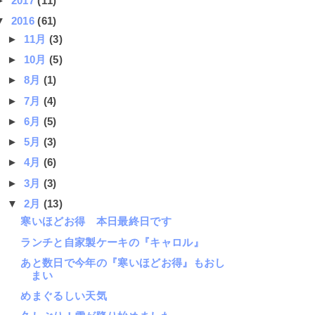
►
2017
(11)
▼
2016
(61)
►
11月
(3)
►
10月
(5)
►
8月
(1)
►
7月
(4)
►
6月
(5)
►
5月
(3)
►
4月
(6)
►
3月
(3)
▼
2月
(13)
寒いほどお得 本日最終日です
ランチと自家製ケーキの『キャロル』
あと数日で今年の『寒いほどお得』もおし
まい
めまぐるしい天気