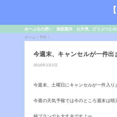
【
めーぷるの想い
施設案内
お天気
どうぶつとの
ホーム
/
予約
/
今週末、キャンセルが一件出
2016年2月3日
今週末、土曜日にキャンセルが一件入りま
今週の天気予報では今のところ週末は晴
鍋プランでも大丈夫ですよー