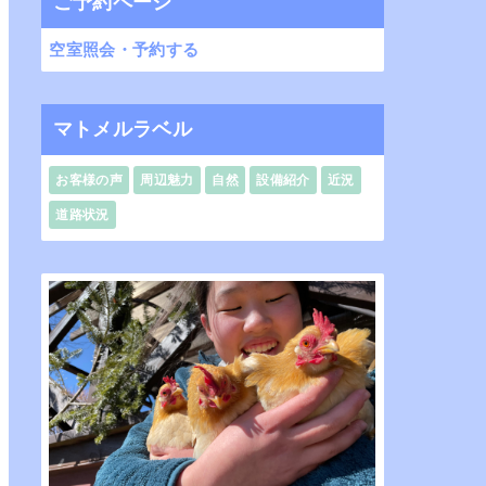
ご予約ページ
空室照会・予約する
マトメルラベル
お客様の声
周辺魅力
自然
設備紹介
近況
道路状況