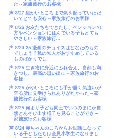
た～家族旅行のお客様
声 8/27 細かいところまで気を配っていただ
いてとても安心～家族旅行のお客様
声 8/26 お友だちもできたし、ペンションの
方やペンションに住んでいる子もとても
やさしい～家族旅行...
声 8/24-25 漫画のチョイスはどなたのもの
でしょう？私の知人がおすすめしている
ものばかりでし...
声 8/25 生き物に身近にふれ合え、自然も満
きつし、最高の思い出に～家族旅行のお
客様
声 8/25 かゆいところにも手が届く気遣いが
至る所に見受けられありがたかった～家
族旅行のお客様
声 8/25 何より子ども同士でいつのまにか自
然とあそび出す様子を見ることができ～
家族旅行のお客様
声 8/24 赤ちゃんのころからお世話になって
いる子どもたちは全員小学生になりまし