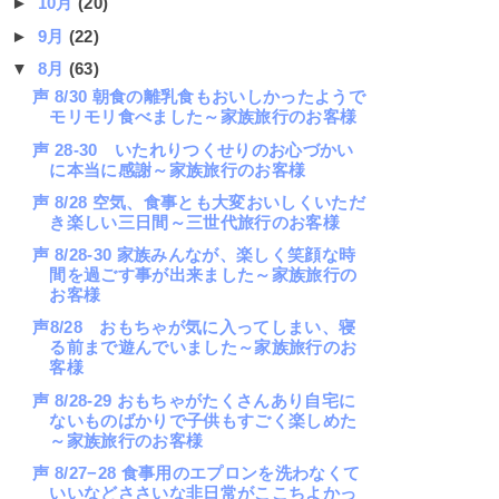
►
10月
(20)
►
9月
(22)
▼
8月
(63)
声 8/30 朝食の離乳食もおいしかったようで
モリモリ食べました～家族旅行のお客様
声 28-30 いたれりつくせりのお心づかい
に本当に感謝～家族旅行のお客様
声 8/28 空気、食事とも大変おいしくいただ
き楽しい三日間～三世代旅行のお客様
声 8/28-30 家族みんなが、楽しく笑顔な時
間を過ごす事が出来ました～家族旅行の
お客様
声8/28 おもちゃが気に入ってしまい、寝
る前まで遊んでいました～家族旅行のお
客様
声 8/28-29 おもちゃがたくさんあり自宅に
ないものばかりで子供もすごく楽しめた
～家族旅行のお客様
声 8/27−28 食事用のエプロンを洗わなくて
いいなどささいな非日常がここちよかっ