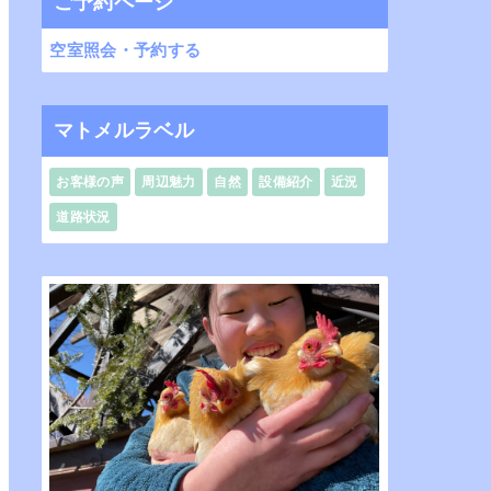
ご予約ページ
空室照会・予約する
マトメルラベル
お客様の声
周辺魅力
自然
設備紹介
近況
道路状況