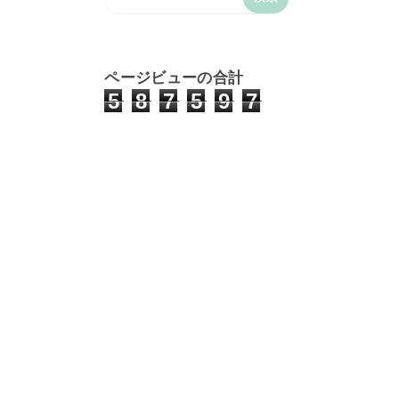
ページビューの合計
5
8
7
5
9
7