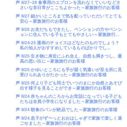
声 8/27−28 食事用のエプロンを洗わなくていいなどさ
さいな非日常がここちよかった～家族旅行のお客様
声 8/27 細かいところまで気を配っていただいてとても
安心～家族旅行のお客様
声 8/26 お友だちもできたし、ペンションの方やペンシ
ョンに住んでいる子もとてもやさしい～家族旅行...
声 8/24-25 漫画のチョイスはどなたのものでしょう？
私の知人がおすすめしているものばかりでし...
声 8/25 生き物に身近にふれ合え、自然も満きつし、最
高の思い出に～家族旅行のお客様
声 8/25 かゆいところにも手が届く気遣いが至る所に見
受けられありがたかった～家族旅行のお客様
声 8/25 何より子ども同士でいつのまにか自然とあそび
出す様子を見ることができ～家族旅行のお客様
声 8/24 赤ちゃんのころからお世話になっている子ども
たちは全員小学生になりました～家族旅行のお客様
声 8/24 朝食のパンが絶品でした～家族旅行のお客様
声 8/24 息子がず〜っとおおはしゃぎで家族で楽しく過
ごせました～家族旅行のお客様