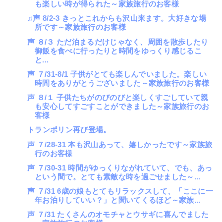
も楽しい時が得られた～家族旅行のお客様
♫声 8/2-3 きっとこれからも沢山来ます。大好きな場
所です～家族旅行のお客様
声 ８/３ ただ泊まるだけじゃなく、周囲を散歩したり
御飯を食べに行ったりと時間をゆっくり感じるこ
と...
声 ７/31-8/1 子供がとても楽しんでいました。楽しい
時間をありがとうございました～家族旅行のお客様
声 ８/１ 子供たちがのびのびと楽しくすごしていて親
も安心してすごすことができました～家族旅行のお
客様
トランポリン再び登場。
声 ７/28-31 本も沢山あって、嬉しかったです～家族旅
行のお客様
声 ７/30-31 時間がゆっくりながれていて、でも、あっ
という間で。とても素敵な時を過ごせました～...
声 ７/31 6歳の娘もとてもリラックスして、「ここに一
年お泊りしていい？」と聞いてくるほど～家族...
声 ７/31 たくさんのオモチャとウサギに喜んでました