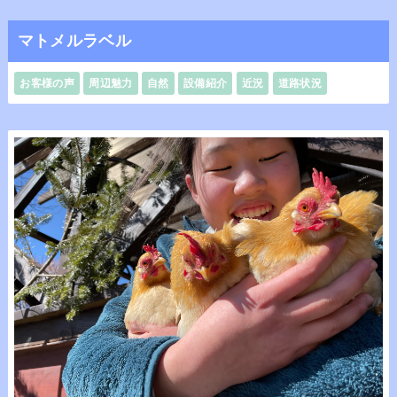
マトメルラベル
お客様の声
周辺魅力
自然
設備紹介
近況
道路状況