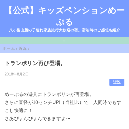
【公式】キッズペンションめー
ぷる
八ヶ岳山麓の子連れ家族旅行大歓迎の宿。宿泊時のご感想も紹介
=
ホーム
/
近況
/
トランポリン再び登場。
2018年8月2日
近況
めーぷるの遊具にトランポリンが再登場。
さらに直径が10センチUP!（当社比）で二人同時でもす
こし快適に！
さあぴょんぴょんできますよ〜