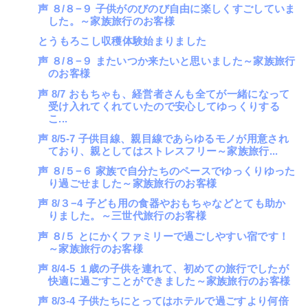
声 ８/８−９ 子供がのびのび自由に楽しくすごしていま
した。～家族旅行のお客様
とうもろこし収穫体験始まりました
声 ８/８−９ またいつか来たいと思いました～家族旅行
のお客様
声 8/7 おもちゃも、経営者さんも全てが一緒になって
受け入れてくれていたので安心してゆっくりする
こ...
声 8/5-7 子供目線、親目線であらゆるモノが用意され
ており、親としてはストレスフリー～家族旅行...
声 ８/５−６ 家族で自分たちのペースでゆっくりゆった
り過ごせました～家族旅行のお客様
声 8/３−4 子ども用の食器やおもちゃなどとても助か
りました。～三世代旅行のお客様
声 ８/５ とにかくファミリーで過ごしやすい宿です！
～家族旅行のお客様
声 8/4-5 １歳の子供を連れて、初めての旅行でしたが
快適に過ごすことができました～家族旅行のお客様
声 8/3-4 子供たちにとってはホテルで過ごすより何倍