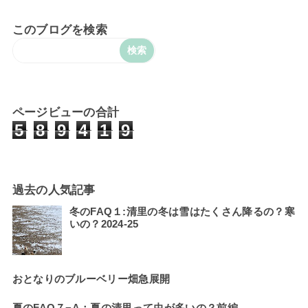
このブログを検索
ページビューの合計
5
8
9
4
1
9
過去の人気記事
冬のFAQ１:清里の冬は雪はたくさん降るの？寒
いの？2024-25
おとなりのブルーベリー畑急展開
夏のFAQ７−A：夏の清里って虫が多いの？前編