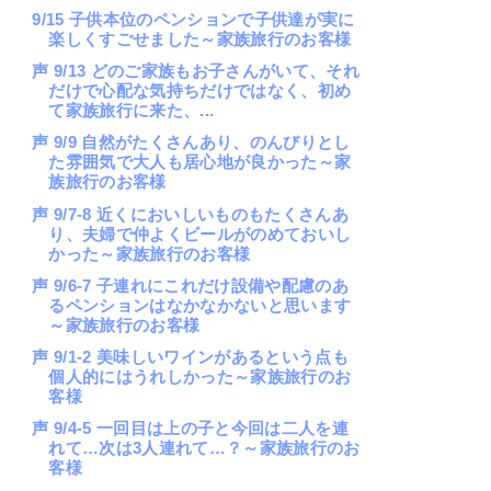
9/15 子供本位のペンションで子供達が実に
楽しくすごせました～家族旅行のお客様
声 9/13 どのご家族もお子さんがいて、それ
だけで心配な気持ちだけではなく、初め
て家族旅行に来た、...
声 9/9 自然がたくさんあり、のんびりとし
た雰囲気で大人も居心地が良かった～家
族旅行のお客様
声 9/7-8 近くにおいしいものもたくさんあ
り、夫婦で仲よくビールがのめておいし
かった～家族旅行のお客様
声 9/6-7 子連れにこれだけ設備や配慮のあ
るペンションはなかなかないと思います
～家族旅行のお客様
声 9/1-2 美味しいワインがあるという点も
個人的にはうれしかった～家族旅行のお
客様
声 9/4-5 一回目は上の子と今回は二人を連
れて…次は3人連れて…？～家族旅行のお
客様