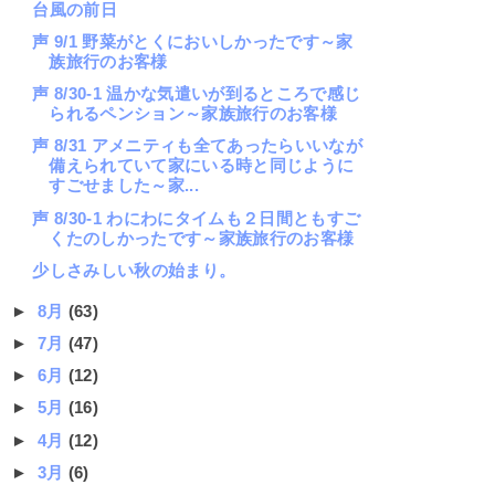
台風の前日
声 9/1 野菜がとくにおいしかったです～家
族旅行のお客様
声 8/30-1 温かな気遣いが到るところで感じ
られるペンション～家族旅行のお客様
声 8/31 アメニティも全てあったらいいなが
備えられていて家にいる時と同じように
すごせました～家...
声 8/30-1 わにわにタイムも２日間ともすご
くたのしかったです～家族旅行のお客様
少しさみしい秋の始まり。
►
8月
(63)
►
7月
(47)
►
6月
(12)
►
5月
(16)
►
4月
(12)
►
3月
(6)