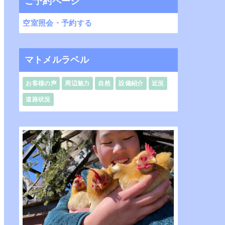
ご予約ページ
空室照会・予約する
マトメルラベル
お客様の声
周辺魅力
自然
設備紹介
近況
道路状況