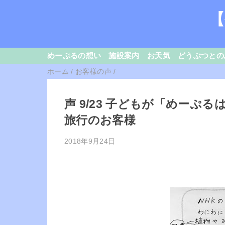
【
めーぷるの想い
施設案内
お天気
どうぶつとの
ホーム
/
お客様の声
/
声 9/23 子どもが「めー
旅行のお客様
2018年9月24日