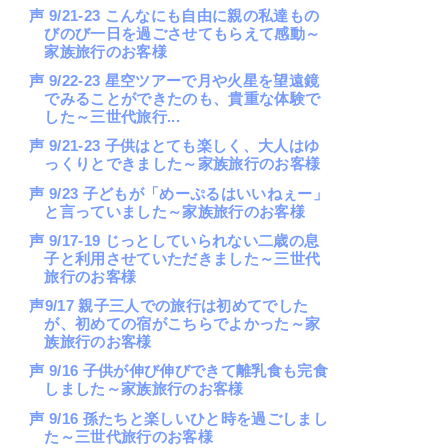
声 9/21-23 こんなにも自由に親の私達もの
びのび一日を過ごさせてもらえて感動～
家族旅行のお客様
声 9/22-23 星空ツアーで月や火星を望遠鏡
でみることができたのも、貴重な体験で
した～三世代旅行...
声 9/21-23 子供はとても楽しく、大人はゆ
っくりとできました～家族旅行のお客様
声 9/23 子どもが「めーぷるはいいねぇー」
と言っていました～家族旅行のお客様
声 9/17-19 じっとしていられない二歳の息
子と利用させていただきました～三世代
旅行のお客様
声9/17 親子三人での旅行は初めてでした
が、初めての宿がこちらでよかった～家
族旅行のお客様
声 9/16 子供が伸び伸びできて離乳食も完食
しました～家族旅行のお客様
声 9/16 孫たちと楽しいひと時を過ごしまし
た～三世代旅行のお客様