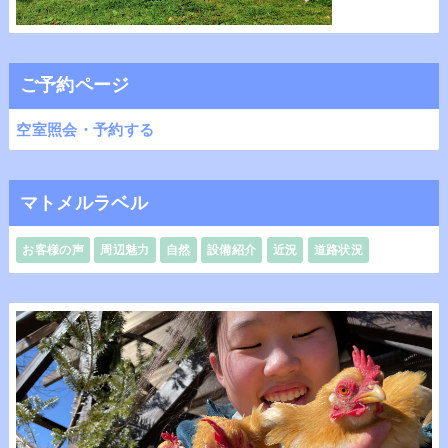
ご予約ページ
空室照会・予約する
マトメルラベル
お客様の声
周辺魅力
自然
設備紹介
近況
道路状況