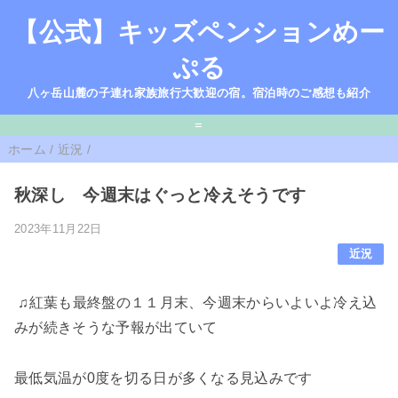
【公式】キッズペンションめー
ぷる
八ヶ岳山麓の子連れ家族旅行大歓迎の宿。宿泊時のご感想も紹介
=
ホーム
/
近況
/
秋深し 今週末はぐっと冷えそうです
2023年11月22日
近況
♫紅葉も最終盤の１１月末、今週末からいよいよ冷え込
みが続きそうな予報が出ていて
最低気温が0度を切る日が多くなる見込みです