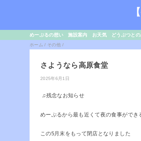
【
めーぷるの想い
施設案内
お天気
どうぶつとの
ホーム
/
その他
/
さようなら高原食堂
2025年6月1日
♫残念なお知らせ
めーぷるから最も近くて夜の食事ができ
この5月末をもって閉店となりました