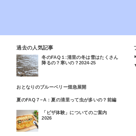
過去の人気記事
冬のFAQ１:清里の冬は雪はたくさん
降るの？寒いの？2024-25
おとなりのブルーベリー畑急展開
夏のFAQ７−A：夏の清里って虫が多いの？前編
「ピザ体験」についてのご案内
2026