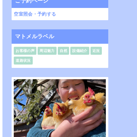
ご予約ページ
空室照会・予約する
マトメルラベル
お客様の声
周辺魅力
自然
設備紹介
近況
道路状況