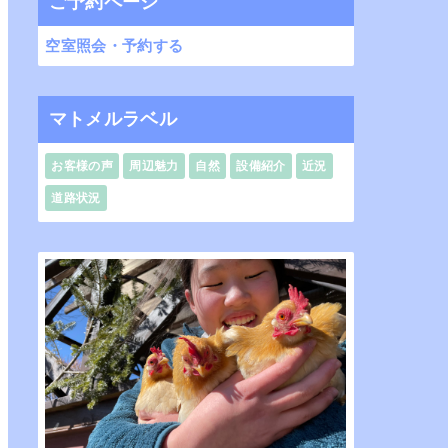
ご予約ページ
空室照会・予約する
マトメルラベル
お客様の声
周辺魅力
自然
設備紹介
近況
道路状況