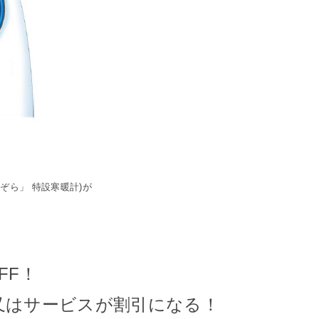
ぞら」 特設寒暖計)
が
FF！
又はサービスが割引になる！