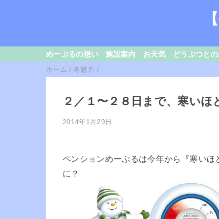
【
めーぷるの想い
施設案内
お天気
どうぶつとの
ホーム
/
冬魅力
/
２／１〜２８日まで、寒いほ
2014年1月29日
ペンションめーぷるは今年から『寒いほ
に？