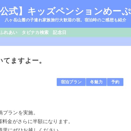
公式】キッズペンションめー
八ヶ岳山麓の子連れ家族旅行大歓迎の宿。宿泊時のご感想も紹介
ふれあい
タビナカ検索
記念日
いてますよー。
宿泊プラン
冬魅力
予約
鍋プランを実施。
様料金がさらに半額になります。
清里にぜひお越しください。