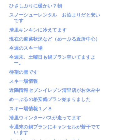
ひさしぶりに暖かい？朝
スノーシューレンタル お泊まりだと安い
です
清里キンキンに冷えてます
現在の道路状況など（めーぷる近所中心）
今週のスキー場
今週末、土曜日も鍋プラン空いてますよ
ー。
待望の雪です
スキー場情報
近隣情報セブンイレブン清里店がお休み中
めーぷるの格安鍋プラン始まりました
スキー場情報１／８
清里ウィンターバスが走ってます
今週末の鍋プランにキャンセルが若干でて
います