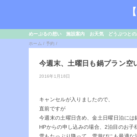
【
めーぷるの想い
施設案内
お天気
どうぶつとの
ホーム
/
予約
/
今週末、土曜日も鍋プラン空
2016年1月18日
キャンセルが入りましたので、
直前ですが
今週末の土曜日含め、金土日曜日泊には
HPからの申し込みの場合、2泊目のお子
雪もたっぷり降って、雪遊びにも最適な