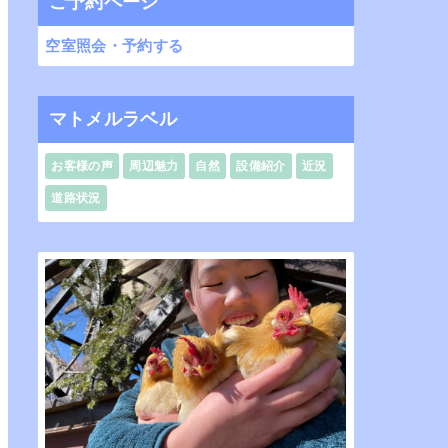
ご予約ページ
空室照会・予約する
マトメルラベル
お客様の声
周辺魅力
自然
設備紹介
近況
道路状況