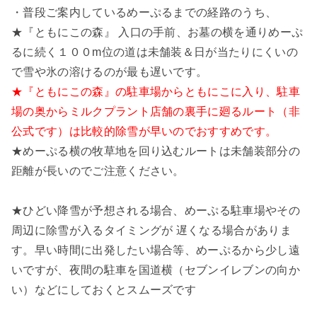
・普段ご案内しているめーぷるまでの経路のうち、
★『ともにこの森』 入口の手前、お墓の横を通りめーぷ
るに続く１００m位の道は未舗装＆日が当たりにくいの
で雪や氷の溶けるのが最も遅いです。
★『ともにこの森』の駐車場からともにこに入り、駐車
場の奥からミルクプラント店舗の裏手に廻るルート
（非
公式
です）は比較的除雪が早いのでおすすめです。
★めーぷる横の牧草地を回り込むルートは未舗装部分の
距離が長いのでご注意ください。
★ひどい降雪が予想される場合、めーぷる駐車場やその
周辺に除雪が入るタイミングが 遅くなる場合がありま
す。早い時間に出発したい場合等、めーぷるから少し遠
いですが、夜間の駐車を国道横（セブンイレブンの向か
い）などにしておくとスムーズです