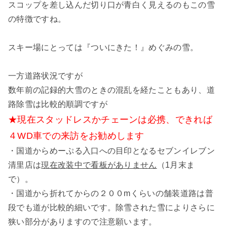
スコップを差し込んだ切り口が青白く見えるのもこの雪
の特徴ですね。
スキー場にとっては『ついにきた！』めぐみの雪。
一方道路状況ですが
数年前の記録的大雪のときの混乱を経たこともあり、道
路除雪は比較的順調ですが
★現在スタッドレスかチェーンは必携、できれば
４WD車での来訪をお勧めします
・国道からめーぷる入口への目印となるセブンイレブン
清里店は
現在改装中で看板がありません
（1月末ま
で）。
・国道から折れてからの２００mくらいの舗装道路は普
段でも道が比較的細いです。除雪された雪によりさらに
狭い部分がありますので注意願います。