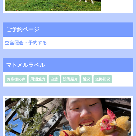
ご予約ページ
空室照会・予約する
マトメルラベル
お客様の声
周辺魅力
自然
設備紹介
近況
道路状況