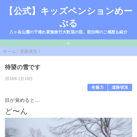
【公式】キッズペンションめー
ぷる
八ヶ岳山麓の子連れ家族旅行大歓迎の宿。宿泊時のご感想も紹介
=
ホーム
/
道路状況
/
待望の雪です
2016年1月18日
冬魅力
道路状況
目が覚めると…
ど〜ん