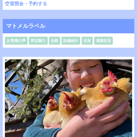
空室照会・予約する
マトメルラベル
お客様の声
周辺魅力
自然
設備紹介
近況
道路状況