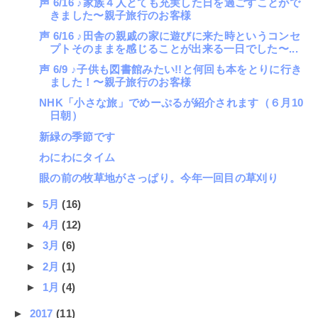
声 6/16 ♪家族４人とても充実した日を過ごすことがで
きました〜親子旅行のお客様
声 6/16 ♪田舎の親戚の家に遊びに来た時というコンセ
プトそのままを感じることが出来る一日でした〜...
声 6/9 ♪子供も図書館みたい!!と何回も本をとりに行き
ました！〜親子旅行のお客様
NHK「小さな旅」でめーぷるが紹介されます（６月10
日朝）
新緑の季節です
わにわにタイム
眼の前の牧草地がさっぱり。今年一回目の草刈り
►
5月
(16)
►
4月
(12)
►
3月
(6)
►
2月
(1)
►
1月
(4)
►
2017
(11)