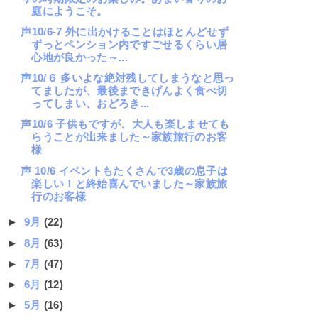
庭にようこそ。
声10/6-7 外に出かけることはほとんどせず
ずっとペンション内ですごせるくらい居
心地が良かった～...
声10/６ 多いよな絶対残してしまうなと思っ
てましたが、最後まできげんよく食べ切
ってしまい、おどろき...
声10/6 子供もですが、大人も楽しませても
らうことが出来ました～家族旅行のお客
様
声 10/6 イベントもたくさんで3歳の息子は
楽しい！と終始喜んでいました～家族旅
行のお客様
►
9月
(22)
►
8月
(63)
►
7月
(47)
►
6月
(12)
►
5月
(16)