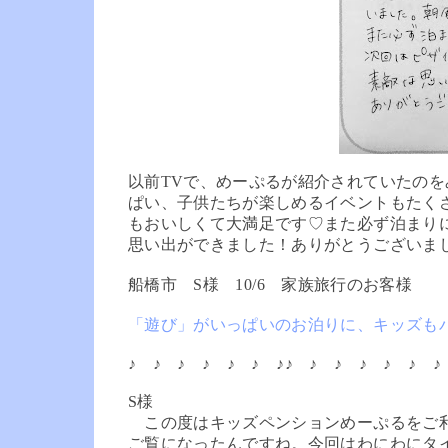
以前TVで、めーぷるが紹介されていたのを
ぱい、子供たちが楽しめるイベントもたく
もおいしくて大満足です♡また必ず泊まり
思い出ができました！ありがとうございま
船橋
市 S様
10
/
6
家族旅行のお客様
「遊び」がいっぱいのお泊りに、キッズも
♪ ♪ ♪ ♪ ♪ ♪ ♪
♪ ♪ ♪ ♪ ♪ ♪ ♪
S様
この度はキッズペンションめーぷるをご利
ご覧になったんですね。今回はわにわにタ