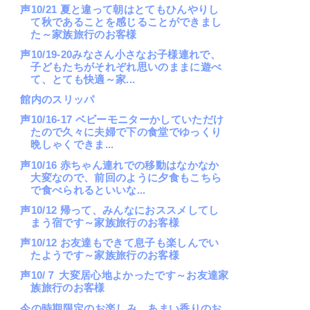
声10/21 夏と違って朝はとてもひんやりし
て秋であることを感じることができまし
た～家族旅行のお客様
声10/19-20みなさん小さなお子様連れで、
子どもたちがそれぞれ思いのままに遊べ
て、とても快適～家...
館内のスリッパ
声10/16-17 ベビーモニターかしていただけ
たので久々に夫婦で下の食堂でゆっくり
晩しゃくできま...
声10/16 赤ちゃん連れでの移動はなかなか
大変なので、前回のように夕食もこちら
で食べられるといいな...
声10/12 帰って、みんなにおススメしてし
まう宿です～家族旅行のお客様
声10/12 お友達もできて息子も楽しんでい
たようです～家族旅行のお客様
声10/７ 大変居心地よかったです～お友達家
族旅行のお客様
今の時期限定のお楽しみ。あまい香りのお