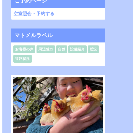
ご予約ページ
空室照会・予約する
マトメルラベル
お客様の声
周辺魅力
自然
設備紹介
近況
道路状況