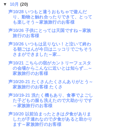
▼
10月
(20)
声10/28 いつもと違うおもちゃで遊んだ
り、動物と触れ合ったりできて、とって
も楽しそう～家族旅行のお客様
声10/26 子供にとっては天国ですね～家族
旅行のお客様
声10/26 いつもは足りない！と泣いて終わ
る朝ごはんが今日はニッコリでごちそう
さまができました～家...
声10/21 こちらの宿がカントリーフェスタ
の会場からこんなに近いとは知らず…～
家族旅行のお客様
声10/20-21 たくさんたくさんありがとう～
家族旅行のお客様 たくさ
声10/19-21 洗たく機もあり、食事でよごし
た子どもの服も洗えたので大助かりです
～家族旅行のお客様
声10/20 以前泊まったときは夕食がありま
したが子連れなので夕食があると助かり
ます～家族旅行のお客様