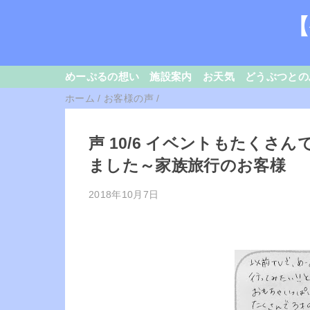
【
めーぷるの想い
施設案内
お天気
どうぶつとの
ホーム
/
お客様の声
/
声 10/6 イベントもたくさ
ました～家族旅行のお客様
2018年10月7日