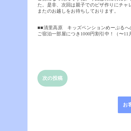
た。是非、次回は親子でのピザ作りにチャ
またのお越しをお待ちしております。
■
■清里高原 キッズペンションめーぷるへ
ご宿泊一部屋につき1000円割引中！（〜1
次の投稿
お