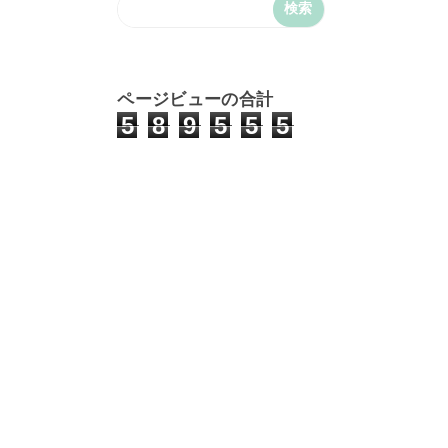
ページビューの合計
5
8
9
5
5
5