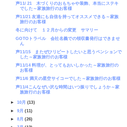
声11/ 21 木づくりのおもちゃや装飾、本当にステキ
でした～家族旅行のお客様
声11/21 友達にも自信を持ってオススメできる～家族
旅行のお客様
冬に向けて １２月からの変更 サマリー
GOTOトラベル 会社名義での領収書発行はできませ
ん
声11/15 またぜひリピートしたいと思うペンションで
した～家族旅行のお客様
声11/14 料理が、とってもおいしかった～家族旅行の
お客様
声11/6 満天の星空サイコーでした～家族旅行のお客様
声11/4こんなぜい沢な時間はいつ振りでしょうか～家
族旅行のお客様
►
10月
(13)
►
9月
(11)
►
8月
(26)