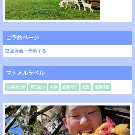
ご予約ページ
空室照会・予約する
マトメルラベル
お客様の声
周辺魅力
自然
設備紹介
近況
道路状況