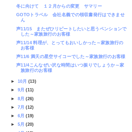
冬に向けて １２月からの変更 サマリー
GOTOトラベル 会社名義での領収書発行はできませ
ん
声11/15 またぜひリピートしたいと思うペンションで
した～家族旅行のお客様
声11/14 料理が、とってもおいしかった～家族旅行の
お客様
声11/6 満天の星空サイコーでした～家族旅行のお客様
声11/4こんなぜい沢な時間はいつ振りでしょうか～家
族旅行のお客様
►
10月
(13)
►
9月
(11)
►
8月
(26)
►
7月
(12)
►
6月
(19)
►
5月
(20)