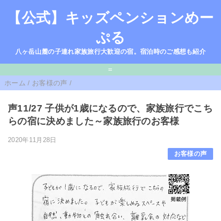
【公式】キッズペンションめー
ぷる
八ヶ岳山麓の子連れ家族旅行大歓迎の宿。宿泊時のご感想も紹介
=
ホーム
/
お客様の声
/
声11/27 子供が1歳になるので、家族旅行でこち
らの宿に決めました～家族旅行のお客様
2020年11月28日
お客様の声