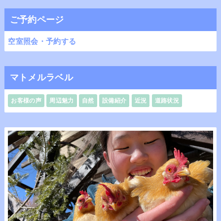
ご予約ページ
空室照会・予約する
マトメルラベル
お客様の声
周辺魅力
自然
設備紹介
近況
道路状況