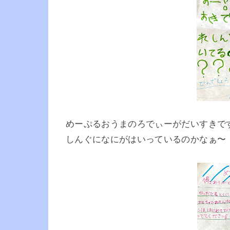
めーぷるおうまのろでぃーがだいすきで
しんぐになにがはいっているのかなぁ〜