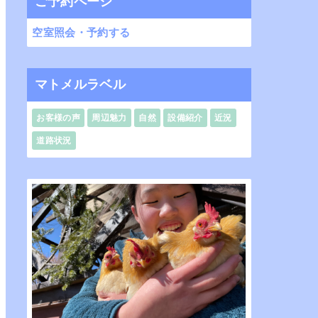
ご予約ページ
空室照会・予約する
マトメルラベル
お客様の声
周辺魅力
自然
設備紹介
近況
道路状況