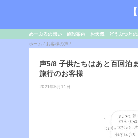
【
めーぷるの想い
施設案内
お天気
どうぶつとの
ホーム
/
お客様の声
/
声5/8 子供たちはあと百回
旅行のお客様
2021年5月11日