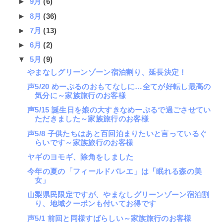
►
9月
(6)
►
8月
(36)
►
7月
(13)
►
6月
(2)
▼
5月
(9)
やまなしグリーンゾーン宿泊割り、延長決定！
声5/20 めーぷるのおもてなしに…全てが好転し最高の
気分に～家族旅行のお客様
声5/15 誕生日を娘の大すきなめーぷるで過ごさせてい
ただきました～家族旅行のお客様
声5/8 子供たちはあと百回泊まりたいと言っているぐ
らいです～家族旅行のお客様
ヤギのヨモギ、除角をしました
今年の夏の「フィールドバレエ」は「眠れる森の美
女」
山梨県民限定ですが、やまなしグリーンゾーン宿泊割
り、地域クーポンも付いてお得です
声5/1 前回と同様すばらしい～家族旅行のお客様