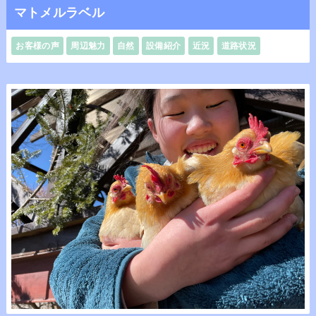
マトメルラベル
お客様の声
周辺魅力
自然
設備紹介
近況
道路状況