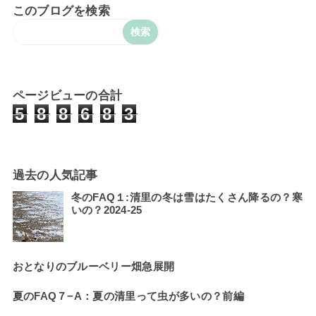
このブログを検索
ページビューの合計
5
8
8
6
8
3
過去の人気記事
冬のFAQ１:清里の冬は雪はたくさん降るの？寒
いの？2024-25
おとなりのブルーベリー畑急展開
夏のFAQ７−A：夏の清里って虫が多いの？前編