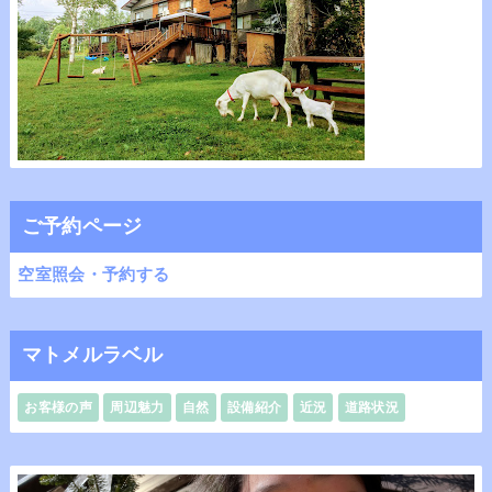
ご予約ページ
空室照会・予約する
マトメルラベル
お客様の声
周辺魅力
自然
設備紹介
近況
道路状況