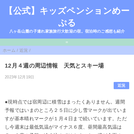
【公式】キッズペンションめー
ぷる
八ヶ岳山麓の子連れ家族旅行大歓迎の宿。宿泊時のご感想も紹介
=
ホーム
/
近況
/
12月４週の周辺情報 天気とスキー場
2023年12月19日
近況
●現時点では宿周辺に積雪はまったくありません。週間
予報ではいまのところ２５日に少し雪マークが出ていま
すが基本晴れマークが１月４日まで続いています。ただ
し今週末は最低気温がマイナス６度、昼間最高気温は