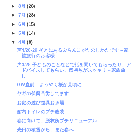
►
8月
(28)
►
7月
(28)
►
6月
(15)
►
5月
(14)
▼
4月
(8)
声4/28-29 そとにあるぶらんこがたのしかたです～家
族旅行のお客様
声4/28 子どものことなどで話を聞いてもらったり、ア
ドバイスしてもらい、気持ちがスッキリ～家族旅
行...
GW直前 ようやく桜が見頃に
ヤギの係留苦労してます
お庭の遊び道具おき場
館内トイレのプチ改装
春に向けて、脱衣所プチリニューアル
先日の積雪から、また春へ