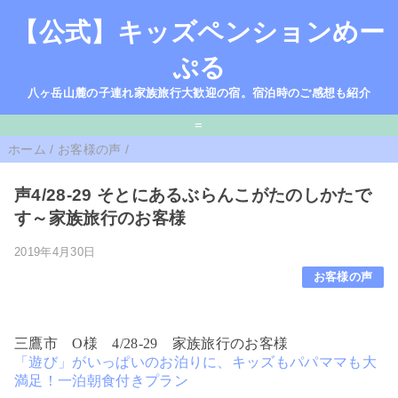
【公式】キッズペンションめー
ぷる
八ヶ岳山麓の子連れ家族旅行大歓迎の宿。宿泊時のご感想も紹介
=
ホーム
/
お客様の声
/
声4/28-29 そとにあるぶらんこがたのしかたで
す～家族旅行のお客様
2019年4月30日
お客様の声
三鷹市 O様 4/
28-29
家族旅行のお客様
「遊び」がいっぱいのお泊りに、キッズもパパママも大
満足！一泊朝食付きプラン