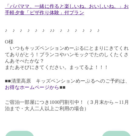
「パパママ、一緒に作ると楽しいね。おいしいね。」お
手軽夕食「ピザ作り体験」付プラン
♪ ♪ ♪ ♪ ♪ ♪ ♪♪ ♪ ♪ ♪ ♪ ♪ ♪
O様
いつも
キッズペンションめーぷるにとまりにきてくれ
てありがとう！ブランコやハンモックでたのしくたくさ
んあそべたかな？
またあそびにきてください。まってるよ！！！
■■清里高原 キッズペンションめーぷるへのご予約は、
お得なホームページから
■■
ご宿泊一部屋につき1000円割引中！（３月末から～11月
泊まで・大人二人以上ご利用の場合）