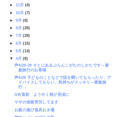
►
11月
(4)
►
10月
(7)
►
9月
(8)
►
8月
(28)
►
7月
(28)
►
6月
(15)
►
5月
(14)
▼
4月
(8)
声4/28-29 そとにあるぶらんこがたのしかたです～家
族旅行のお客様
声4/28 子どものことなどで話を聞いてもらったり、ア
ドバイスしてもらい、気持ちがスッキリ～家族旅
行...
GW直前 ようやく桜が見頃に
ヤギの係留苦労してます
お庭の遊び道具おき場