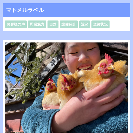
マトメルラベル
お客様の声
周辺魅力
自然
設備紹介
近況
道路状況