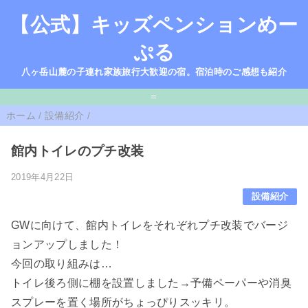
【公式】キッズペンションめー
ぷる
八ヶ岳山麓の子連れ家族旅行大歓迎の宿。宿泊時のご感想も紹介
=
ホーム
/
設備紹介
/
館内トイレのプチ改装
2019年4月22日
設備紹介
GWに向けて、館内トイレをそれぞれプチ改装でバージ
ョンアップしました！
今回の取り組みは…
トイレ後ろ側に棚を設置しました→予備ペーパーや消臭
スプレーを置く場所がちょっぴりスッキリ。