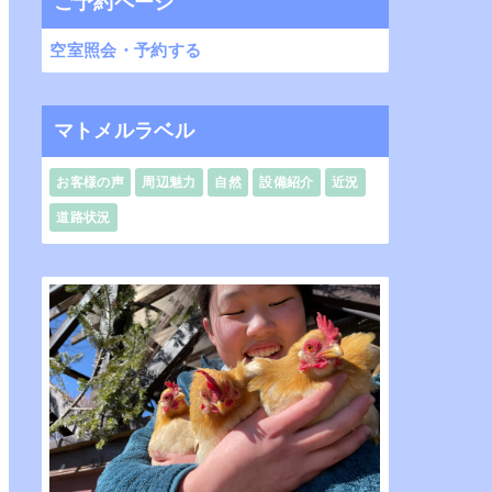
ご予約ページ
空室照会・予約する
マトメルラベル
お客様の声
周辺魅力
自然
設備紹介
近況
道路状況