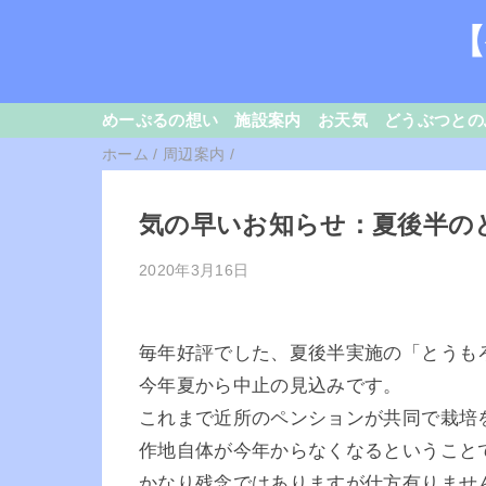
【
めーぷるの想い
施設案内
お天気
どうぶつとの
ホーム
/
周辺案内
/
気の早いお知らせ：夏後半の
2020年3月16日
毎年好評でした、夏後半実施の「とうも
今年夏から中止の見込みです。
これまで近所のペンションが共同で栽培
作地自体が今年からなくなるということ
かなり残念ではありますが仕方有りませ