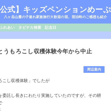
公式】キッズペンションめー
八ヶ岳山麓の子連れ家族旅行大歓迎の宿。宿泊時のご感想も紹介
ふれあい
タビナカ検索
記念日
とうもろこし収穫体験今年から中止
周辺案内
ろこし収穫体験」でしたが
を委託し長きにわたり実施していたのですが、その耕
で
ん。