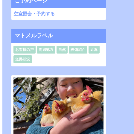
ご予約ページ
空室照会・予約する
マトメルラベル
お客様の声
周辺魅力
自然
設備紹介
近況
道路状況