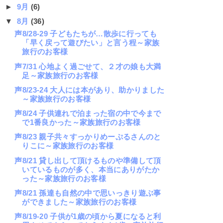
►
9月
(6)
▼
8月
(36)
声8/28-29 子どもたちが…散歩に行っても
「早く戻って遊びたい」と言う程～家族
旅行のお客様
声7/31 心地よく過ごせて、２才の娘も大満
足～家族旅行のお客様
声8/23-24 大人には本があり、助かりました
～家族旅行のお客様
声8/24 子供連れで泊まった宿の中で今まで
で1番良かった～家族旅行のお客様
声8/23 親子共々すっかりめーぷるさんのと
りこに～家族旅行のお客様
声8/21 貸し出して頂けるものや準備して頂
いているものが多く、本当にありがたか
った～家族旅行のお客様
声8/21 孫達も自然の中で思いっきり遊ぶ事
ができました～家族旅行のお客様
声8/19-20 子供が1歳の頃から夏になると利