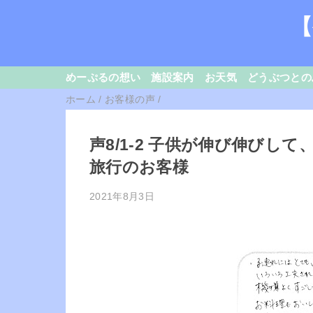
【
めーぷるの想い
施設案内
お天気
どうぶつとの
ホーム
/
お客様の声
/
声8/1-2 子供が伸び伸び
旅行のお客様
2021年8月3日