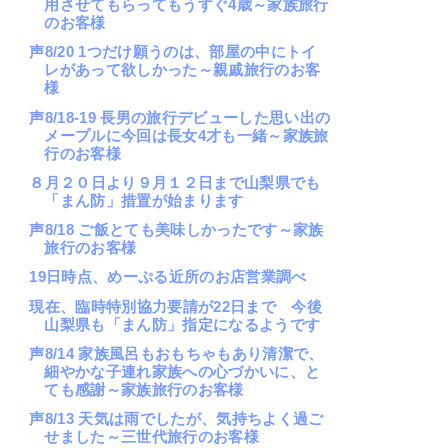
用させてもらってもうすぐ4歳～家族旅行
のお客様
声8/20 1つだけ願うのは、部屋の中にトイ
レがあって欲しかった～親戚旅行のお客
様
声8/18-19 長男の旅行デビューした思い出の
メープルに今回は長女4才も一緒～家族旅
行のお客様
８月２０日より９月１２日まで山梨県でも
「まん防」措置が始まります
声8/18 ご飯とても美味しかったです～家族
旅行のお客様
19日時点、めーぷる近所のお店営業調べ
現在、臨時特別協力要請が22日まで 今後
山梨県も「まん防」指定になるようです
声8/14 家族風呂もおもちゃもあり清潔で、
細やかな子連れ家族への心づかいに、と
ても感謝～家族旅行のお客様
声8/13 天気は雨でしたが、気持ちよく過ご
せました～三世代旅行のお客様