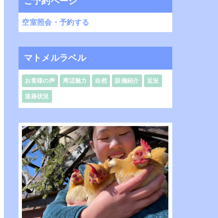
ご予約ページ
空室照会・予約する
マトメルラベル
お客様の声
周辺魅力
自然
設備紹介
近況
道路状況