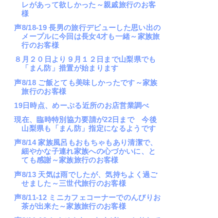
レがあって欲しかった～親戚旅行のお客
様
声8/18-19 長男の旅行デビューした思い出の
メープルに今回は長女4才も一緒～家族旅
行のお客様
８月２０日より９月１２日まで山梨県でも
「まん防」措置が始まります
声8/18 ご飯とても美味しかったです～家族
旅行のお客様
19日時点、めーぷる近所のお店営業調べ
現在、臨時特別協力要請が22日まで 今後
山梨県も「まん防」指定になるようです
声8/14 家族風呂もおもちゃもあり清潔で、
細やかな子連れ家族への心づかいに、と
ても感謝～家族旅行のお客様
声8/13 天気は雨でしたが、気持ちよく過ご
せました～三世代旅行のお客様
声8/11-12 ミニカフェコーナーでのんびりお
茶が出来た～家族旅行のお客様