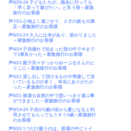
声8/28-29 子どもたちが…散歩に行っても
「早く戻って遊びたい」と言う程～家族
旅行のお客様
声7/31 心地よく過ごせて、２才の娘も大満
足～家族旅行のお客様
声8/23-24 大人には本があり、助かりました
～家族旅行のお客様
声8/24 子供連れで泊まった宿の中で今まで
で1番良かった～家族旅行のお客様
声8/23 親子共々すっかりめーぷるさんのと
りこに～家族旅行のお客様
声8/21 貸し出して頂けるものや準備して頂
いているものが多く、本当にありがたか
った～家族旅行のお客様
声8/21 孫達も自然の中で思いっきり遊ぶ事
ができました～家族旅行のお客様
声8/19-20 子供が1歳の頃から夏になると利
用させてもらってもうすぐ4歳～家族旅行
のお客様
声8/20 1つだけ願うのは、部屋の中にトイ