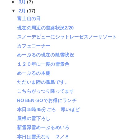
►
3月
(7)
▼
2月
(17)
富士山の日
現在の周辺の道路状況2/20
スノーデビューにシャトレーゼスノーリゾート
カフェコーナー
めーぷるの現在の除雪状況
１２０年に一度の雪景色
めーぷるの本棚
ただいま陸の孤島です。
こちらがっつり降ってます
ROBEN-SOでお得にランチ
本日18時45分ごろ 寒いほど
屋根の雪下ろし
新雪深雪めーぷるめいろ
本日は雪天なり ２／８