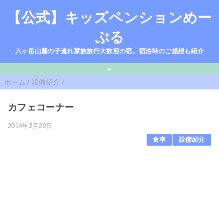
【公式】キッズペンションめー
ぷる
八ヶ岳山麓の子連れ家族旅行大歓迎の宿。宿泊時のご感想も紹介
=
ホーム
/
設備紹介
/
カフェコーナー
2014年2月20日
食事
設備紹介