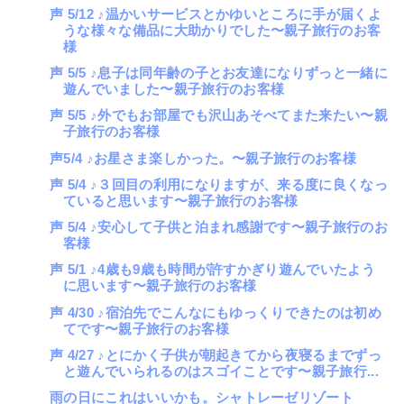
声 5/12 ♪温かいサービスとかゆいところに手が届くよ
うな様々な備品に大助かりでした〜親子旅行のお客
様
声 5/5 ♪息子は同年齢の子とお友達になりずっと一緒に
遊んでいました〜親子旅行のお客様
声 5/5 ♪外でもお部屋でも沢山あそべてまた来たい〜親
子旅行のお客様
声5/4 ♪お星さま楽しかった。〜親子旅行のお客様
声 5/4 ♪３回目の利用になりますが、来る度に良くなっ
ていると思います〜親子旅行のお客様
声 5/4 ♪安心して子供と泊まれ感謝です〜親子旅行のお
客様
声 5/1 ♪4歳も9歳も時間が許すかぎり遊んでいたよう
に思います〜親子旅行のお客様
声 4/30 ♪宿泊先でこんなにもゆっくりできたのは初め
てです〜親子旅行のお客様
声 4/27 ♪とにかく子供が朝起きてから夜寝るまでずっ
と遊んでいられるのはスゴイことです〜親子旅行...
雨の日にこれはいいかも。シャトレーゼリゾート