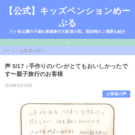
【公式】キッズペンションめー
ぷる
八ヶ岳山麓の子連れ家族旅行大歓迎の宿。宿泊時のご感想も紹介
=
ホーム
/
お客様の声
/
声 5/17 ♪手作りのパンがとてもおいしかったで
す〜親子旅行のお客様
2018年5月19日
お客様の声