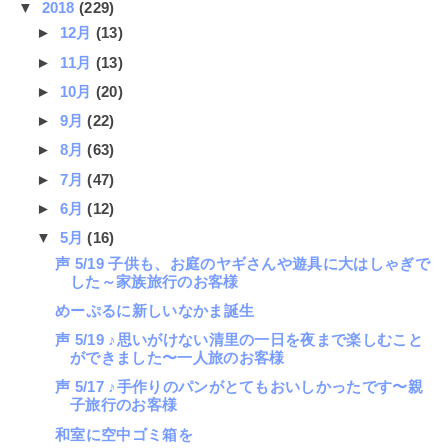
▼
2018
(229)
►
12月
(13)
►
11月
(13)
►
10月
(20)
►
9月
(22)
►
8月
(63)
►
7月
(47)
►
6月
(12)
▼
5月
(16)
声 5/19 子供も、お庭のヤギさんや遊具に大はしゃぎで
した～家族旅行のお客様
めーぷるに新しいなかま誕生
声 5/19 ♪思いがけない清里の一日を夜まで楽しむこと
ができました〜一人旅のお客様
声 5/17 ♪手作りのパンがとてもおいしかったです〜親
子旅行のお客様
和室に空中ゴミ箱を