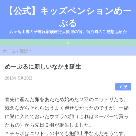
【公式】キッズペンションめー
ぷる
八ヶ岳山麓の子連れ家族旅行大歓迎の宿。宿泊時のご感想も紹介
=
ホーム
/
近況
/
めーぷるに新しいなかま誕生
2018年5月20日
近況
春先に産んだ卵をあたため始めた２羽のニワトリたち。
残念ながらそれらはうまく孵せなかったのですが、一緒
に巣に入れておいたウズラの卵（これはスーパーで買っ
たもの）から先日２羽が誕生しました。
＊チャボはニワトリの中でも抱卵上手なんだそうです。