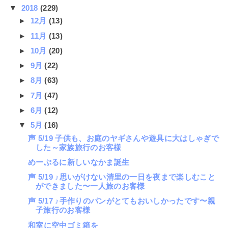
▼
2018
(229)
►
12月
(13)
►
11月
(13)
►
10月
(20)
►
9月
(22)
►
8月
(63)
►
7月
(47)
►
6月
(12)
▼
5月
(16)
声 5/19 子供も、お庭のヤギさんや遊具に大はしゃぎで
した～家族旅行のお客様
めーぷるに新しいなかま誕生
声 5/19 ♪思いがけない清里の一日を夜まで楽しむこと
ができました〜一人旅のお客様
声 5/17 ♪手作りのパンがとてもおいしかったです〜親
子旅行のお客様
和室に空中ゴミ箱を