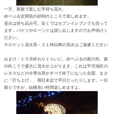
一方、家族で楽しむ手持ち花火。
めーぷる玄関前の砂利のところで楽しめます。
花火は持ち込み可。近くではセブンイレブンでも売って
ます。バケツやローソクは貸し出しますのでお声掛けく
ださい。
※ロケット花火系・２１時以降の花火はご遠慮ください
おまけ：１０月終わりくらいに、めーぷるの庭の先、森
の向こうで盛大に花火が上がります。これは平沢地区の
レタスなどの今季出荷がすべて終了になった合図、まさ
に「打ち上げ」、期日未定で平日だったりします。一日
限りですが、結構長い時間楽しめますよ。