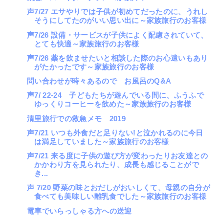
声7/27 エサやりでは子供が初めてだったのに、うれし
そうにしてたのがいい思い出に～家族旅行のお客様
声7/26 設備・サービスが子供によく配慮されていて、
とても快適～家族旅行のお客様
声7/26 薬を飲ませたいと相談した際のお心遣いもあり
がたかったです～家族旅行のお客様
問い合わせが時々あるので お風呂のQ&A
声7/ 22-24 子どもたちが遊んでいる間に、ふうふで
ゆっくりコーヒーを飲めた～家族旅行のお客様
清里旅行での救急メモ 2019
声7/21 いつも外食だと足りない!と泣かれるのに今日
は満足していました～家族旅行のお客様
声7/21 来る度に子供の遊び方が変わったりお友達との
かかわり方を見られたり、成長も感じることがで
き...
声 7/20 野菜の味とおだしがおいしくて、母親の自分が
食べても美味しい離乳食でした～家族旅行のお客様
電車でいらっしゃる方への送迎