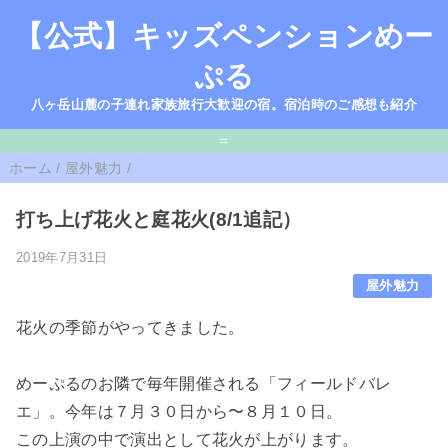
【公式】キッズペンションめー
ぷる
八ヶ岳山麓の子連れ家族旅行大歓迎の宿。宿泊時のご感想も紹介
=
ホーム
/
屋外魅力
/
打ち上げ花火と庭花火(8/1追記）
2019年7月31日
屋外魅力
花火の季節がやってきました。
めーぷるのお隣で毎年開催される「フィールドバレ
エ」。今年は７月３０日から〜８月１０日。
この上演の中で演出として花火が上がります。