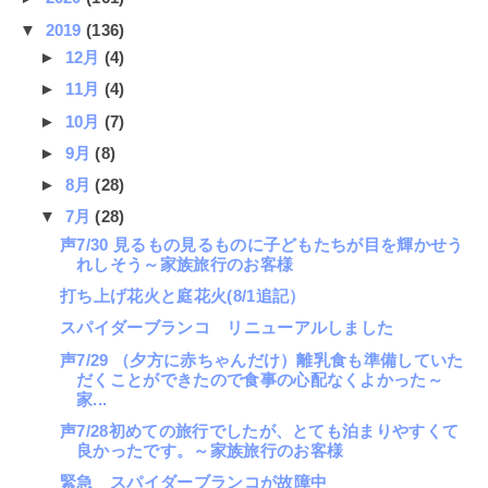
▼
2019
(136)
►
12月
(4)
►
11月
(4)
►
10月
(7)
►
9月
(8)
►
8月
(28)
▼
7月
(28)
声7/30 見るもの見るものに子どもたちが目を輝かせう
れしそう～家族旅行のお客様
打ち上げ花火と庭花火(8/1追記）
スパイダーブランコ リニューアルしました
声7/29 （夕方に赤ちゃんだけ）離乳食も準備していた
だくことができたので食事の心配なくよかった～
家...
声7/28初めての旅行でしたが、とても泊まりやすくて
良かったです。～家族旅行のお客様
緊急 スパイダーブランコが故障中