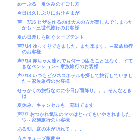
めーぷる 夏休みのすごし方
今日は久しぶりにおひさまが。
声 7/16 ピザを作るのは大人の方が楽しんでしまった
かも～三世代旅行のお客様
夏の日差しを防ぐタープテント
声7/14 ゆっくりできました。また来ます。～家族旅行
のお客様
声7/14 赤ちゃん連れでも何一つ困ることはなく、すて
きなペンション～家族旅行のお客様
声7/13 いつもビジネスホテルを探して旅行していまし
た～家族旅行のお客様
せっかくの旅行なのに今日は雨降り。。。そんなとき
は
夏休み、キャンセルも一部出てます
声7/7 おつかれ気味のママはとってもいやされました
♡～家族旅行のお客様
ある朝、庭の木が折れて、、、
うさキューブ稼働中