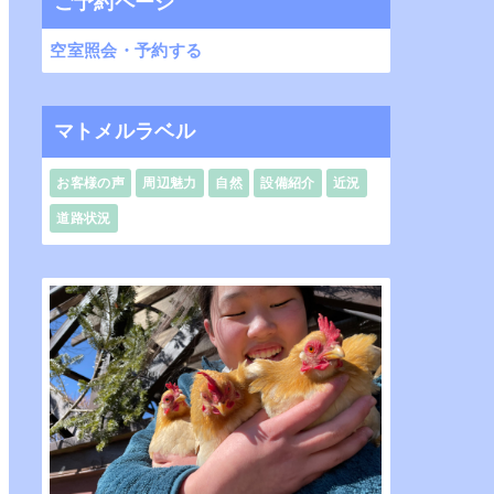
ご予約ページ
空室照会・予約する
マトメルラベル
お客様の声
周辺魅力
自然
設備紹介
近況
道路状況