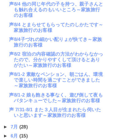
声8/4 他の同じ年代の子を持つ、親子さんと
も触れ合えるのもいいところ～家族旅行
のお客様
声8/4 とまらせてもらってたのしかたです～
家族旅行のお客様
声8/4子づれの細かい配りょが快てき～家族
旅行のお客様
声8/2 宿泊の内容確認の方法がわからなかっ
たので、分かりやすくして頂けるとあり
がたい～家族旅行のお客様
声8/1-2 素敵なペンション、朝ごはん、環境
で楽しい時間を過ごすことができました
～家族旅行のお客様
声8/1-2 娘も飽きる事なく、遊び倒して夜も
バタンキューでした～家族旅行のお客様
声 7/31-8/1 また３人目が生まれたら伺いた
いと思います～家族旅行のお客様
►
7月
(28)
►
6月
(15)