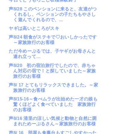
声8/28 このペンションに来ると、友達がつ
くれるし、ペンションの子たちもやさし
く遊んでくれるので、...
ヤギは高いところがスキ
声8/24 朝食がステキで♡おいしかったです
～家族旅行のお客様
ただ今めーぷるでは、子ヤギがお母さんと
連れ立って…
声8/20 初の宿泊旅行でしたので、赤ちゃ
ん対応の宿で！と探していました～家族
旅行のお客様
声8/ 17 とてもリラックスできました。～家
族旅行のお客様
声8/15-16～食べムラが出始めた一才の娘も
驚くほどよく食べていました 家族旅行
のお客様
声8/16 清里の涼しい気候と動物と自然に囲
まれためーぷるさん～家族旅行のお客様
声8/ 16 部屋も食事台もすごしやすかった