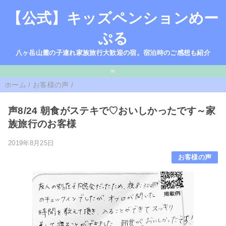
【公式】キッズペンションめー
ぷる
八ヶ岳山麓の子連れ家族旅行大歓迎の宿。宿泊時のご感想も紹介
=
ホーム
/
お客様の声
/
声8/24 朝食がステキで♡おいしかったです～家
族旅行のお客様
2019年8月25日
お客様の声