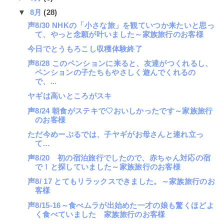
▼
8月
(28)
声8/30 NHKの「小さな旅」を観ていつか来たいと思っ
て、やっと念願が叶いました～家族旅行のお客様
今日でとうもろこし収穫体験終了
声8/28 このペンションに来ると、友達がつくれるし、
ペンションの子たちもやさしく遊んでくれるの
で、...
ヤギは高いところがスキ
声8/24 朝食がステキで♡おいしかったです～家族旅行
のお客様
ただ今めーぷるでは、子ヤギがお母さんと連れ立っ
て…
声8/20 初の宿泊旅行でしたので、赤ちゃん対応の宿
で！と探していました～家族旅行のお客様
声8/ 17 とてもリラックスできました。～家族旅行のお
客様
声8/15-16～食べムラが出始めた一才の娘も驚くほどよ
く食べていました 家族旅行のお客様