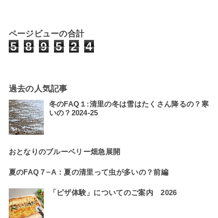
ページビューの合計
5
8
9
5
2
4
過去の人気記事
冬のFAQ１:清里の冬は雪はたくさん降るの？寒
いの？2024-25
おとなりのブルーベリー畑急展開
夏のFAQ７−A：夏の清里って虫が多いの？前編
「ピザ体験」についてのご案内 2026