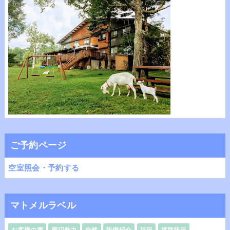
ご予約ページ
空室照会・予約する
マトメルラベル
お客様の声
周辺魅力
自然
設備紹介
近況
道路状況