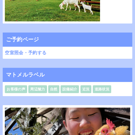
ご予約ページ
空室照会・予約する
マトメルラベル
お客様の声
周辺魅力
自然
設備紹介
近況
道路状況