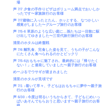
場
声 7/7 夕食の手作りピザはボリューム満点でおいしか
ったです〜家族旅行のお客様
声 7/7建物に入ったとたん、ホッとする、なつかしい
感覚がしました〜グループ旅行のお客様
声 7/5-6 草原のような広い庭に…孫たちは一目散に駆
け出してゆきました〜三世代旅行旅行のお客様
清里のホタルは終盤戦
声 7/6 離乳食、完食した姿を見て、うちの子がこんな
にたくさん食べられるのかとビックリ
声 7/5-6おもちゃに魅了され、最終的には「帰りたく
ない！」と連発していました〜親子旅行のお客様
めーぷるでウサギが産まれました
清里のホタルが見頃です
声 7/1 ♪着いて早々、子どもはおもちゃに夢中〜親子旅
行のお客様
声 6/30 ♪今度は明るいうちからきて、子どもにめいっ
ぱいあそんでもらおうと思います〜親子旅行のお客
様