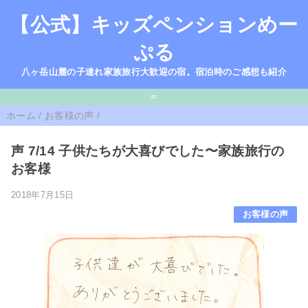
【公式】キッズペンションめー
ぷる
八ヶ岳山麓の子連れ家族旅行大歓迎の宿。宿泊時のご感想も紹介
=
ホーム
/
お客様の声
/
声 7/14 子供たちが大喜びでした〜家族旅行の
お客様
2018年7月15日
お客様の声