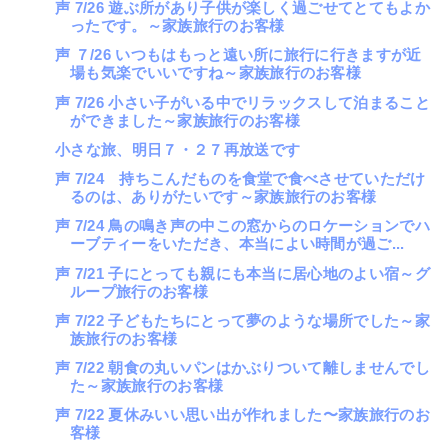
声 7/26 遊ぶ所があり子供が楽しく過ごせてとてもよか
ったです。～家族旅行のお客様
声 ７/26 いつもはもっと遠い所に旅行に行きますが近
場も気楽でいいですね～家族旅行のお客様
声 7/26 小さい子がいる中でリラックスして泊まること
ができました～家族旅行のお客様
小さな旅、明日７・２７再放送です
声 7/24 持ちこんだものを食堂で食べさせていただけ
るのは、ありがたいです～家族旅行のお客様
声 7/24 鳥の鳴き声の中この窓からのロケーションでハ
ーブティーをいただき、本当によい時間が過ご...
声 7/21 子にとっても親にも本当に居心地のよい宿～グ
ループ旅行のお客様
声 7/22 子どもたちにとって夢のような場所でした～家
族旅行のお客様
声 7/22 朝食の丸いパンはかぶりついて離しませんでし
た～家族旅行のお客様
声 7/22 夏休みいい思い出が作れました〜家族旅行のお
客様