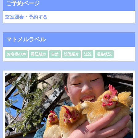
ご予約ページ
空室照会・予約する
マトメルラベル
お客様の声
周辺魅力
自然
設備紹介
近況
道路状況