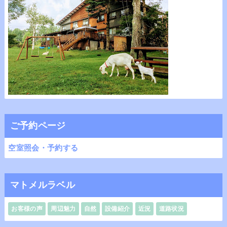
ご予約ページ
空室照会・予約する
マトメルラベル
お客様の声
周辺魅力
自然
設備紹介
近況
道路状況