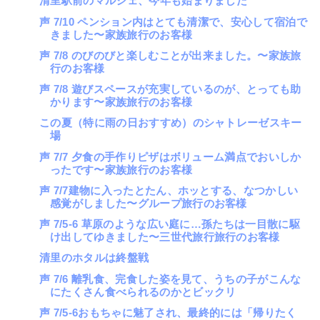
清里駅前のマルシェ、今年も始まりました
声 7/10 ペンション内はとても清潔で、安心して宿泊で
きました〜家族旅行のお客様
声 7/8 のびのびと楽しむことが出来ました。〜家族旅
行のお客様
声 7/8 遊びスペースが充実しているのが、とっても助
かります〜家族旅行のお客様
この夏（特に雨の日おすすめ）のシャトレーゼスキー
場
声 7/7 夕食の手作りピザはボリューム満点でおいしか
ったです〜家族旅行のお客様
声 7/7建物に入ったとたん、ホッとする、なつかしい
感覚がしました〜グループ旅行のお客様
声 7/5-6 草原のような広い庭に…孫たちは一目散に駆
け出してゆきました〜三世代旅行旅行のお客様
清里のホタルは終盤戦
声 7/6 離乳食、完食した姿を見て、うちの子がこんな
にたくさん食べられるのかとビックリ
声 7/5-6おもちゃに魅了され、最終的には「帰りたく