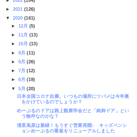
►
2022
(104)
►
2021
(126)
▼
2020
(161)
►
12月
(5)
►
11月
(13)
►
10月
(13)
►
9月
(11)
►
8月
(26)
►
7月
(12)
►
6月
(19)
▼
5月
(20)
日本全国コロナ自粛。いつもの場所にツバメは今年巣
をかけているのでしょうか？
めーぷるのドアは路上観察学会だと「純粋ドア」とい
う物件なのかな？
清里高原は新緑！もうすぐ営業再開♪ キッズペンシ
ョンめーぷるの看板をリニューアルしました