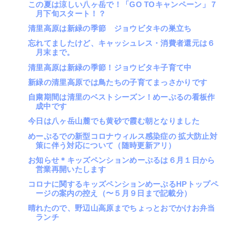
この夏は涼しい八ヶ岳で！「GO TOキャンペーン」７
月下旬スタート！？
清里高原は新緑の季節 ジョウビタキの巣立ち
忘れてましたけど、キャッシュレス・消費者還元は６
月末まで。
清里高原は新緑の季節！ジョウビタキ子育て中
新緑の清里高原では鳥たちの子育てまっさかりです
自粛期間は清里のベストシーズン！めーぷるの看板作
成中です
今日は八ヶ岳山麓でも黄砂で霞む朝となりました
めーぷるでの新型コロナウィルス感染症の 拡大防止対
策に伴う対応について（随時更新アリ）
お知らせ＊キッズペンションめーぷるは６月１日から
営業再開いたします
コロナに関するキッズペンションめーぷるHPトップペ
ージの案内の控え（〜５月９日まで記載分）
晴れたので、野辺山高原までちょっとおでかけお弁当
ランチ