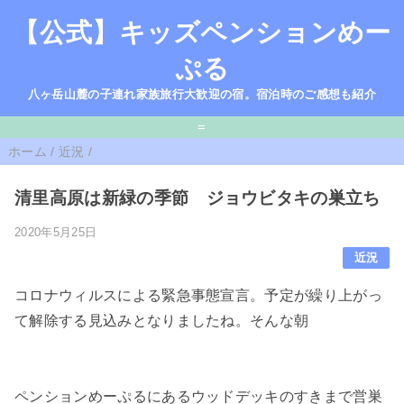
【公式】キッズペンションめー
ぷる
八ヶ岳山麓の子連れ家族旅行大歓迎の宿。宿泊時のご感想も紹介
=
ホーム
/
近況
/
清里高原は新緑の季節 ジョウビタキの巣立ち
2020年5月25日
近況
コロナウィルスによる緊急事態宣言。予定が繰り上がっ
て解除する見込みとなりましたね。そんな朝
ペンションめーぷるにあるウッドデッキのすきまで営巣