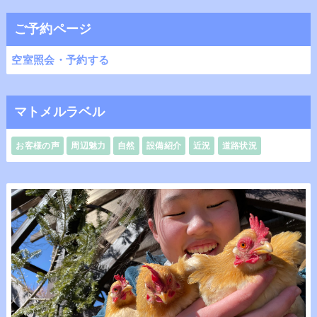
ご予約ページ
空室照会・予約する
マトメルラベル
お客様の声
周辺魅力
自然
設備紹介
近況
道路状況