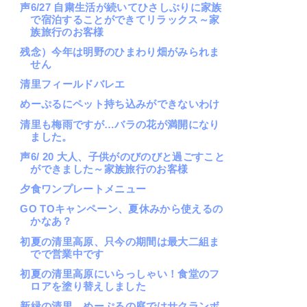
声6/27 自粛生活が続いてひさしぶりに家族
で宿泊することができてリラックス～家
族旅行のお客様
残念）今年は明野のひまわり畑がみられま
せん
清里フィールドバレエ
めーぷるにペット持ち込みができないわけ
清里も梅雨ですが…バラの花が満開になり
ました。
声6/ 20 大人、子供がのびのびと過ごすこと
ができました～家族旅行のお客様
夕食ワンプレートメニュー
GO TOキャンペーン、夏休みから使えるの
かなあ？
初夏の清里高原、只今の期間は最大二組ま
でで営業中です
初夏の清里高原にいらっしゃい！食堂のフ
ロアを塗り替えしました
新緑の清里、めーぷるの庭ではサクランボ