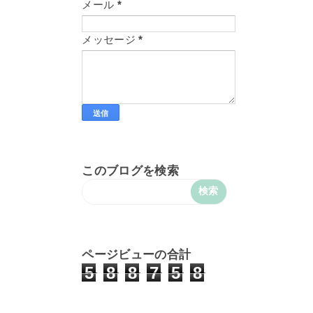
メール
*
メッセージ
*
このブログを検索
ページビューの合計
5
8
8
7
5
8