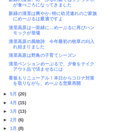
が食べごろになってきました
新緑の清里は爽やか♪特に幼児連れのご家族
にめーぷるは最適ですよ
清里高原は一面緑に…めーぷるに再びハン
モックが登場
清里高原の風物詩 今年最初の牧草の刈入
れ始まりました
清里高原は野鳥の子育てシーズン
清里ペンションめーぷるで、夕食をテイク
アウト品で済ませるには
看板もリニューアル！本日からコロナ対策
を取りながら、めーぷる営業再開
►
5月
(20)
►
4月
(15)
►
3月
(13)
►
2月
(6)
►
1月
(8)