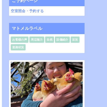
ご予約ページ
空室照会・予約する
マトメルラベル
お客様の声
周辺魅力
自然
設備紹介
近況
道路状況