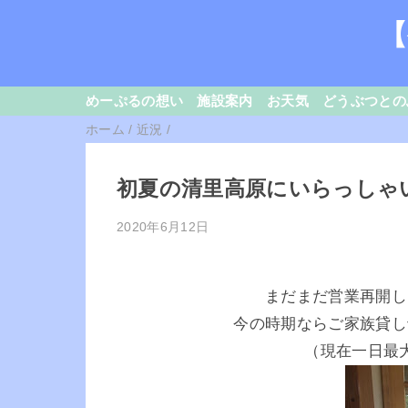
【
めーぷるの想い
施設案内
お天気
どうぶつとの
ホーム
/
近況
/
初夏の清里高原にいらっしゃ
2020年6月12日
まだまだ営業再開し
今の時期ならご家族貸し
（現在一日最