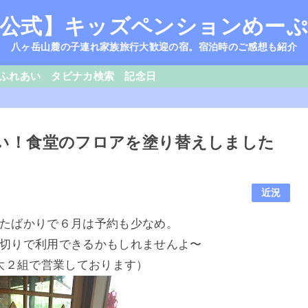
公式】キッズペンションめー
八ヶ岳山麓の子連れ家族旅行大歓迎の宿。宿泊時のご感想も紹介
ふれあい
タビナカ検索
記念日
い！食堂のフロアを塗り替えしました
近況
たばかりで６月は予約も少なめ。
切りで利用できるかもしれませんよ〜
大２組で営業しております）