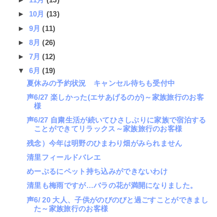
►
10月
(13)
►
9月
(11)
►
8月
(26)
►
7月
(12)
▼
6月
(19)
夏休みの予約状況 キャンセル待ちも受付中
声6/27 楽しかった(エサあげるのが)～家族旅行のお客
様
声6/27 自粛生活が続いてひさしぶりに家族で宿泊する
ことができてリラックス～家族旅行のお客様
残念）今年は明野のひまわり畑がみられません
清里フィールドバレエ
めーぷるにペット持ち込みができないわけ
清里も梅雨ですが…バラの花が満開になりました。
声6/ 20 大人、子供がのびのびと過ごすことができまし
た～家族旅行のお客様