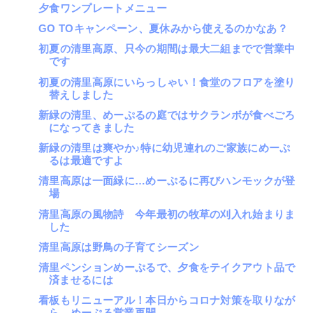
夕食ワンプレートメニュー
GO TOキャンペーン、夏休みから使えるのかなあ？
初夏の清里高原、只今の期間は最大二組までで営業中
です
初夏の清里高原にいらっしゃい！食堂のフロアを塗り
替えしました
新緑の清里、めーぷるの庭ではサクランボが食べごろ
になってきました
新緑の清里は爽やか♪特に幼児連れのご家族にめーぷ
るは最適ですよ
清里高原は一面緑に…めーぷるに再びハンモックが登
場
清里高原の風物詩 今年最初の牧草の刈入れ始まりま
した
清里高原は野鳥の子育てシーズン
清里ペンションめーぷるで、夕食をテイクアウト品で
済ませるには
看板もリニューアル！本日からコロナ対策を取りなが
ら、めーぷる営業再開