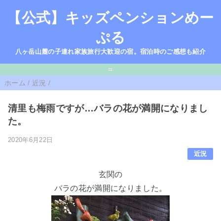
【公式】キッズペンションめー
ぷる
八ヶ岳山麓の子連れ家族旅行大歓迎の宿。宿泊時のご感想も紹介
=
ホーム
/
近況
/
清里も梅雨ですが…バラの花が満開になりまし
た。
2020年6月22日
近況
玄関の
バラの花が満開になりました。