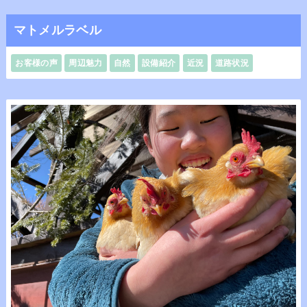
マトメルラベル
お客様の声
周辺魅力
自然
設備紹介
近況
道路状況