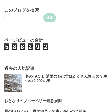
このブログを検索
ページビューの合計
5
8
8
2
9
2
過去の人気記事
冬のFAQ１:清里の冬は雪はたくさん降るの？寒
いの？2024-25
おとなりのブルーベリー畑急展開
夏のFAQ７−A：夏の清里って虫が多いの？前編